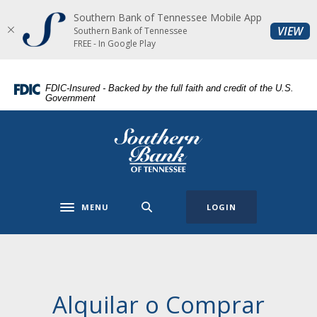
Southern Bank of Tennessee Mobile App
Home
Download
(O
VIEW
Southern Bank of Tennessee
Skip
Acrobat
FREE - In Google Play
to
Reader
main
5.0
FDIC-Insured - Backed by the full faith and credit of the U.S.
content
or
Government
Skip
higher
to
to
Southern Bank of Tennessee
footer
view
.pdf
files.
MENU
LOGIN
Toggle navigation
Alquilar o Comprar