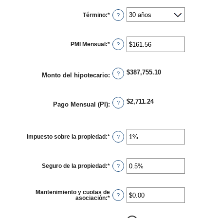
entre
0%
Término
:
*
y
?
50%
PMI Mensual
:
*
Ingresa
?
un
monto
entre
$0.00
$387,755.10
y
?
Monto del hipotecario
:
$5,000.00
$2,711.24
?
Pago Mensual (PI)
:
Impuesto sobre la propiedad
:
*
Ingresa
?
un
monto
entre
0%
Seguro de la propiedad
:
*
y
Ingresa
?
20%
un
monto
entre
0%
Mantenimiento y cuotas de
y
?
asociación
:
*
Ingresa
10%
un
monto
entre