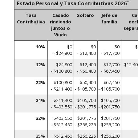
*
Estado Personal y Tasa Contributivas 2026
Tasa
Casado
Soltero
Jefe de
Ca
Contributiva
rindiendo
familia
dec
juntos o
separ
Viudo
10%
$0
$0
$0
$
- $24,800
- $12,400
- $17,700
12%
$24,800
$12,400
$17,700
$12,40
- $100,800
- $50,400
- $67,450
22%
$100,800
$50,400
$67,450
- $211,400
- $105,700
- $105,700
24%
$211,400
$105,700
$105,700
- $403,550
- $201,775
- $201,750
32%
$403,550
$201,775
$201,750
- $512,450
- $256,225
- $256,200
35%
$512,450
$256,225
$256,200