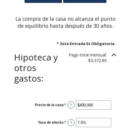
La compra de la casa no alcanza el punto
de equilibrio hasta después de 30 años.
*
Esta Entrada Es Obligatoria.
Hipoteca y
Pago total mensual:
$3,372.80
otros
gastos:
Precio de la casa
:
*
Ingresa
?
un
monto
entre
$0
Tasa de interés
:
*
y
Ingresa
?
$250,000,000
un
monto