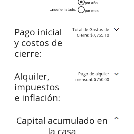
-$20,000.00
por año
y
Enseñe listado
:
$20,000.00
por mes
Pago inicial
Total de Gastos de
Cierre: $7,755.10
y costos de
cierre:
Alquiler,
Pago de alquiler
mensual: $750.00
impuestos
e inflación:
Capital acumulado en
la casa