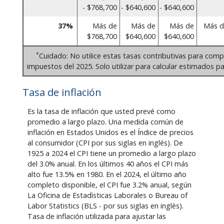
- $768,700
- $640,600
- $640,600
37%
Más de
Más de
Más de
Más d
$768,700
$640,600
$640,600
*
Cuidado: No utilice estas tasas contributivas para comp
impuestos del 2025. Solo utilizar para calcular estimados pa
Tasa de inflación
Es la tasa de inflación que usted prevé como
promedio a largo plazo. Una medida común de
inflación en Estados Unidos es el Índice de precios
al consumidor (CPI por sus siglas en inglés). De
1925 a 2024 el CPI tiene un promedio a largo plazo
del 3.0% anual. En los últimos 40 años el CPI más
alto fue 13.5% en 1980. En el 2024, el último año
completo disponible, el CPI fue 3.2% anual, según
La Oficina de Estadìsticas Laborales o Bureau of
Labor Statistics (BLS - por sus siglas en inglès).
Tasa de inflación utilizada para ajustar las